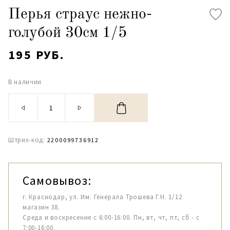
Перья страус нежно-
голубой 30см 1/5
195 РУБ.
В наличии
Штрих-код:
2200099736912
Самовывоз:
г. Краснодар, ул. Им. Генерала Трошева Г.Н. 1/12
магазин 38.
Среда и воскресение с 6:00-16:00. Пн, вт, чт, пт, сб - с
7:00-16:00.