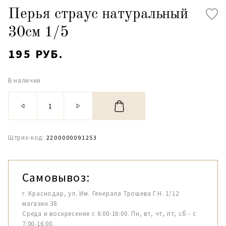
Перья страус натуральный
30см 1/5
195 РУБ.
В наличии
Штрих-код:
2200000091253
Самовывоз:
г. Краснодар, ул. Им. Генерала Трошева Г.Н. 1/12
магазин 38.
Среда и воскресение с 6:00-16:00. Пн, вт, чт, пт, сб - с
7:00-16:00.