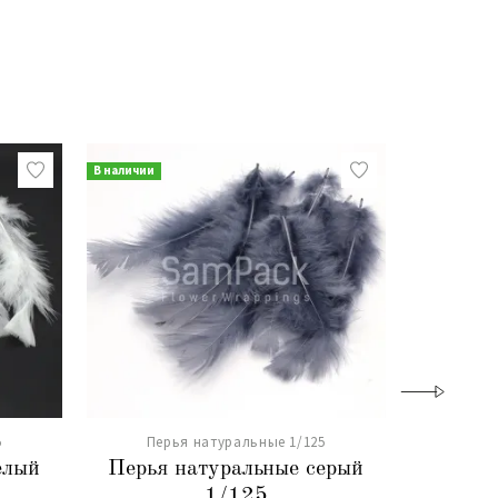
В наличии
В наличии
5
Перья натуральные 1/125
Пер
елый
Перья натуральные серый
Перья
1/125