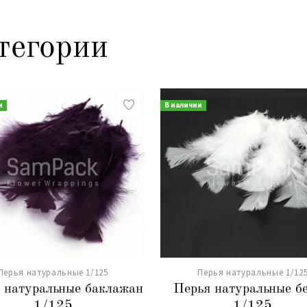
тегории
и
В наличии
Перья натуральные 1/125
Перья натуральные 1/12
 натуральные баклажан
Перья натуральные б
1/125
1/125