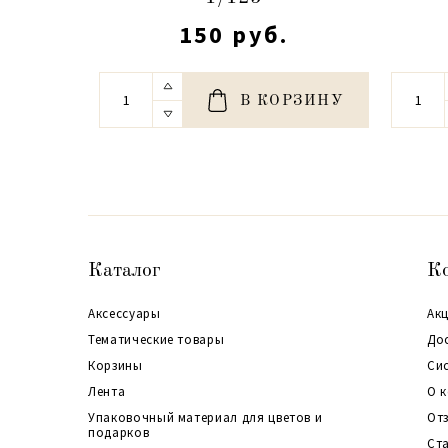
150 руб.
В КОРЗИНУ
Каталог
К
Аксессуары
Акц
Тематические товары
До
Корзины
Си
Лента
О 
Упаковочный материал для цветов и
От
подарков
Ст