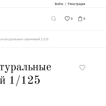
Войти
/
Регистрация
0
0
ья натуральные сиреневый 1/125
туральные
й 1/125