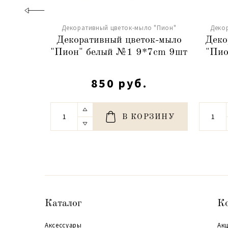
Декоративный цветок-мыло "Пион"
Деко
Декоративный цветок-мыло
Деко
"Пион" белый №1 9*7cm 9шт
"Пио
850 руб.
В КОРЗИНУ
Каталог
К
Аксессуары
Акц