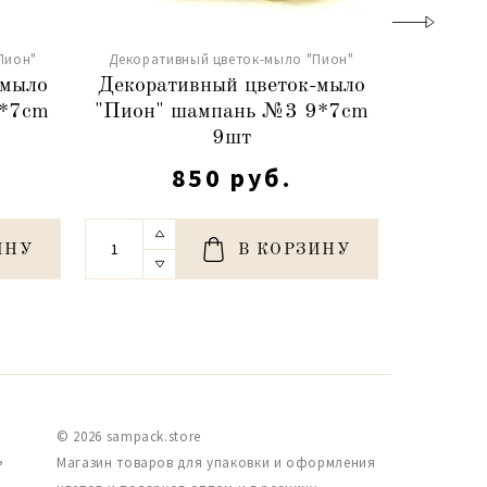
Пион"
Декоративный цветок-мыло "Пион"
Декорат
-мыло
Декоративный цветок-мыло
Декора
9*7cm
"Пион" шампань №3 9*7cm
"Пион"
9шт
850 руб.
ИНУ
В КОРЗИНУ
© 2026 sampack.store
,
Магазин товаров для упаковки и оформления