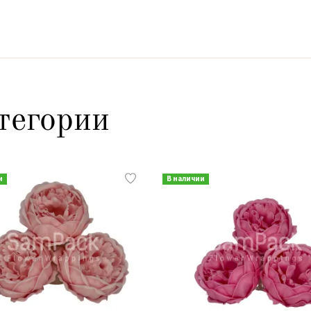
тегории
и
В наличии