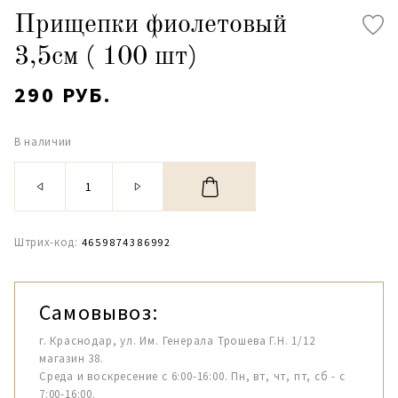
Прищепки фиолетовый
3,5см ( 100 шт)
290 РУБ.
В наличии
Штрих-код:
4659874386992
Самовывоз:
г. Краснодар, ул. Им. Генерала Трошева Г.Н. 1/12
магазин 38.
Среда и воскресение с 6:00-16:00. Пн, вт, чт, пт, сб - с
7:00-16:00.