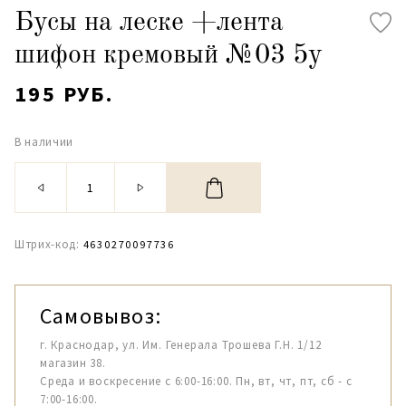
Бусы на леске +лента
шифон кремовый №03 5y
195 РУБ.
В наличии
Штрих-код:
4630270097736
Самовывоз:
г. Краснодар, ул. Им. Генерала Трошева Г.Н. 1/12
магазин 38.
Среда и воскресение с 6:00-16:00. Пн, вт, чт, пт, сб - с
7:00-16:00.