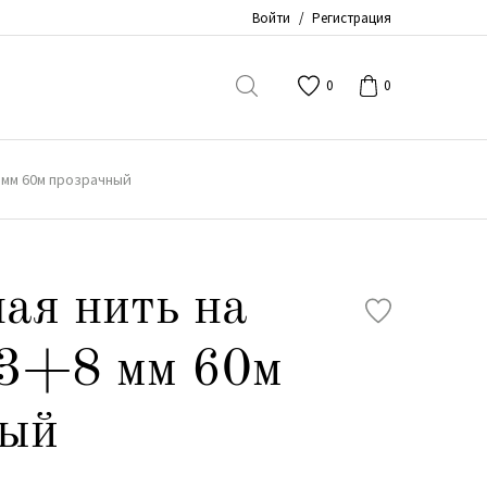
Войти
/
Регистрация
0
0
 мм 60м прозрачный
ая нить на
 3+8 мм 60м
ный