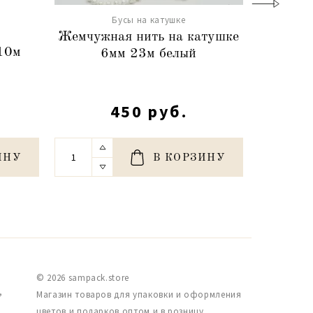
Бусы на катушке
Жемчужная нить на катушке
10м
Бусы 
6мм 23м белый
450 руб.
ИНУ
В КОРЗИНУ
© 2026 sampack.store
,
Магазин товаров для упаковки и оформления
цветов и подарков оптом и в розницу