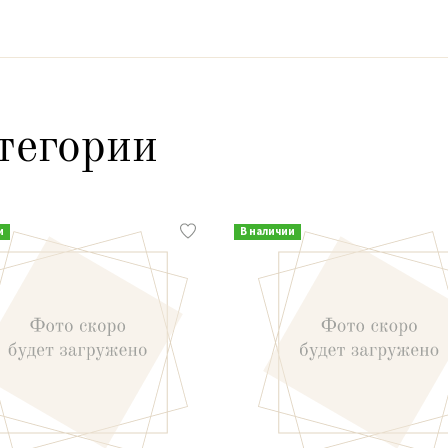
тегории
и
В наличии