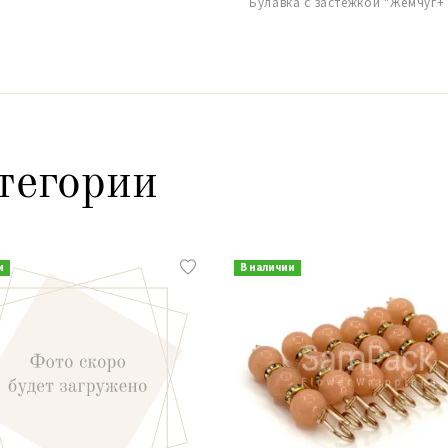
Булавка с застежкой "Жемчуг+ 
тегории
и
В наличии