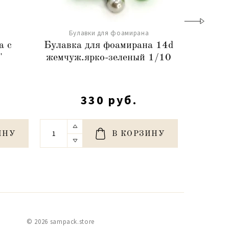
Булавки для фоамирана
Бу
а с
Булавка для фоамирана 14d
Булавк
"
жемчуж.ярко-зеленый 1/10
голог
330 руб.
ИНУ
В КОРЗИНУ
© 2026 sampack.store