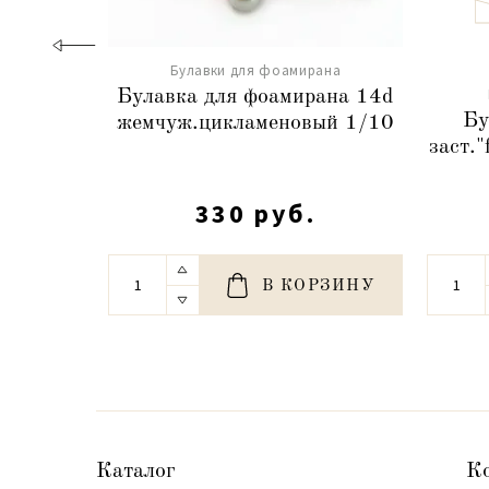
Булавки для фоамирана
Булавка для фоамирана 14d
Бу
жемчуж.цикламеновый 1/10
заст."
330 руб.
В КОРЗИНУ
Каталог
К