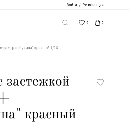
Войти
/
Регистрация
0
0
мчуг+ гран.бусина" красный 1/10
с застежкой
г+
ина" красный