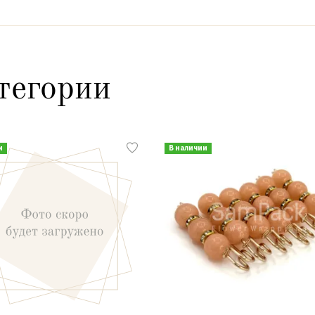
тегории
и
В наличии