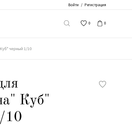
Войти
/
Регистрация
0
0
Куб" черный 1/10
для
а" Куб"
1/10