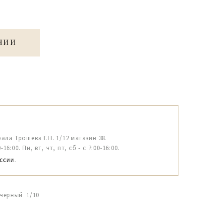
ЧИИ
рала Трошева Г.Н. 1/12 магазин 38.
6:00. Пн, вт, чт, пт, сб - с 7:00-16:00.
ссии.
 черный 1/10