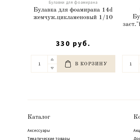
Булавки для фоамирана
Булавка для фоамирана 14d
Бу
жемчуж.цикламеновый 1/10
заст."
330 руб.
В КОРЗИНУ
Каталог
К
Аксессуары
Акц
Тематические товары
До