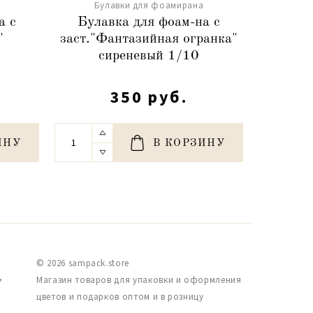
Булавки для фоамирана
Бу
а с
Булавка для фоам-на с
Булавк
"
заст."Фантазийная огранка"
голог
сиреневый 1/10
350 руб.
ИНУ
В КОРЗИНУ
© 2026 sampack.store
,
Магазин товаров для упаковки и оформления
цветов и подарков оптом и в розницу