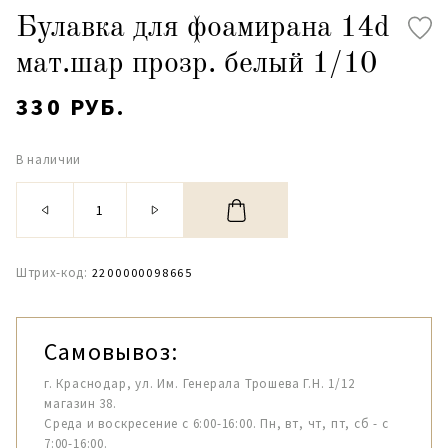
Булавка для фоамирана 14d
мат.шар прозр. белый 1/10
330 РУБ.
В наличии
Штрих-код:
2200000098665
Самовывоз:
г. Краснодар, ул. Им. Генерала Трошева Г.Н. 1/12
магазин 38.
Среда и воскресение с 6:00-16:00. Пн, вт, чт, пт, сб - с
7:00-16:00.