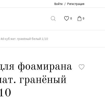
Войти
/
Регистрация
0
0
4d куб мат. гранёный белый 1/10
для фоамирана
мат. гранёный
10