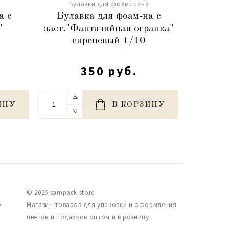
Булавки для фоамирана
Бу
а с
Булавка для фоам-на с
Булавк
"
заст."Фантазийная огранка"
голог
сиреневый 1/10
350 руб.
ИНУ
В КОРЗИНУ
© 2026 sampack.store
,
Магазин товаров для упаковки и оформления
цветов и подарков оптом и в розницу