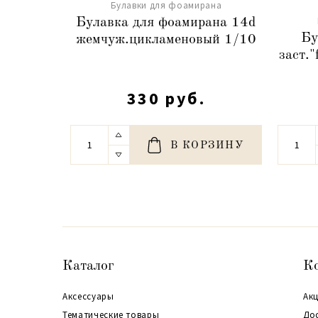
Булавки для фоамирана
Булавка для фоамирана 14d
Бу
жемчуж.цикламеновый 1/10
заст."
330 руб.
В КОРЗИНУ
Каталог
К
Аксессуары
Акц
Тематические товары
До