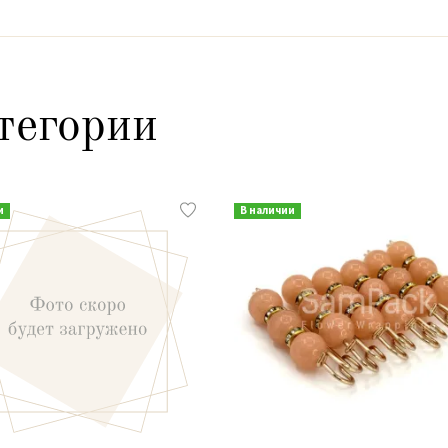
тегории
и
В наличии