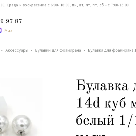
. Среда и воскресение с 6:00- 16:00, пн, вт, чт, пт, сб - с 7:00-16:00
9 97 87
Max
Аксессуары
Булавки для фоамирана
Булавка для фоамирана 1
Булавка 
14d куб 
белый 1/