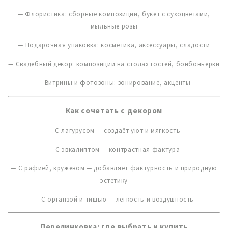
— Флористика: сборные композиции, букет с сухоцветами,
мыльные розы
— Подарочная упаковка: косметика, аксессуары, сладости
— Свадебный декор: композиции на столах гостей, бонбоньерки
— Витрины и фотозоны: зонирование, акценты
Как сочетать с декором
— С лагурусом — создаёт уют и мягкость
— С эвкалиптом — контрастная фактура
— С рафией, кружевом — добавляет фактурность и природную
эстетику
— С органзой и тишью — лёгкость и воздушность
Перелинковка: где выбрать и купить