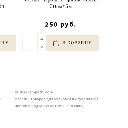
Сетка "Крошет" фиолетовый
ки
50см*5м
"Крошет
0
250 руб.
ИНУ
В КОРЗИНУ
© 2026 sampack.store
,
Магазин товаров для упаковки и оформления
цветов и подарков оптом и в розницу