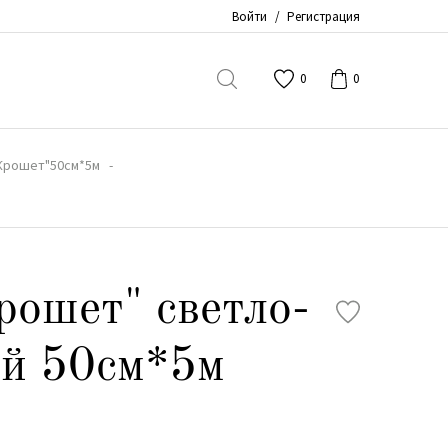
Войти
/
Регистрация
0
0
Крошет"50см*5м
рошет" светло-
ый 50см*5м