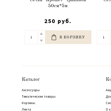
Сетка "Крошет" травяной
Сет
50см*5м
250 руб.
В КОРЗИНУ
Каталог
К
Аксессуары
Акц
Тематические товары
До
Корзины
Си
Лента
О 