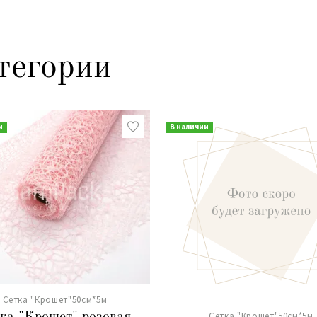
тегории
и
В наличии
Сетка "Крошет"50см*5м
Сетка "Крошет"50см*5м