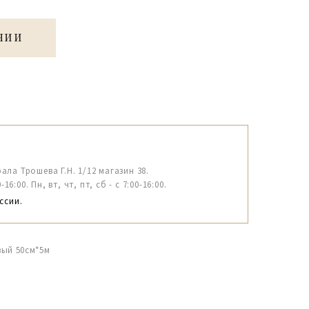
ЧИИ
рала Трошева Г.Н. 1/12 магазин 38.
6:00. Пн, вт, чт, пт, сб - с 7:00-16:00.
ссии.
вый 50см*5м