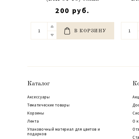
200 руб.
В КОРЗИНУ
Каталог
К
Аксессуары
Акц
Тематические товары
До
Корзины
Си
Лента
О 
Упаковочный материал для цветов и
От
подарков
Ст