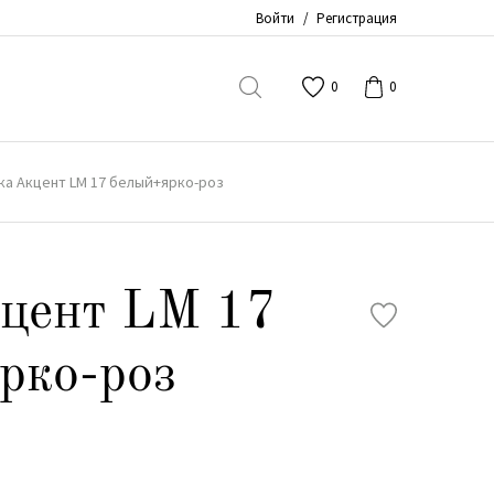
Войти
/
Регистрация
0
0
ка Акцент LM 17 белый+ярко-роз
кцент LM 17
рко-роз