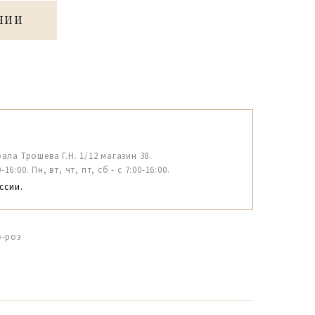
ЧИИ
рала Трошева Г.Н. 1/12 магазин 38.
6:00. Пн, вт, чт, пт, сб - с 7:00-16:00.
ссии.
о-роз