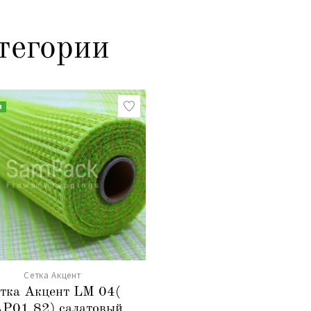
тегории
и
Сетка Акцент
тка Акцент LM 04(
P01 82) салатовый