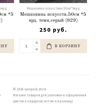
5ярд
Мешковина искусствен.50см*5ярд
Мешков
0см *5
Мешковина искусств.50см *5
Мешкови
2)
ярд. темн.серый (829)
я
250 руб.
ИНУ
В КОРЗИНУ
© 2026 sampack.store
,
Магазин товаров для упаковки и оформления
цветов и подарков оптом и в розницу