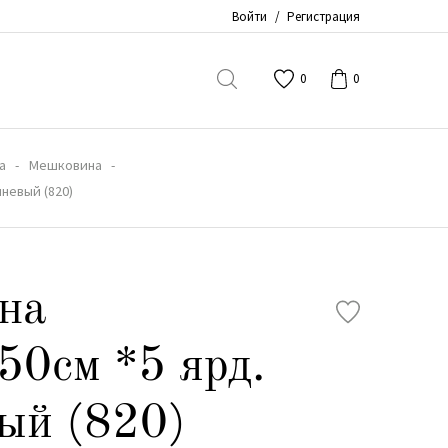
Войти
/
Регистрация
0
0
а
Мешковина
невый (820)
на
50см *5 ярд.
ый (820)