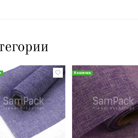
тегории
и
В наличии