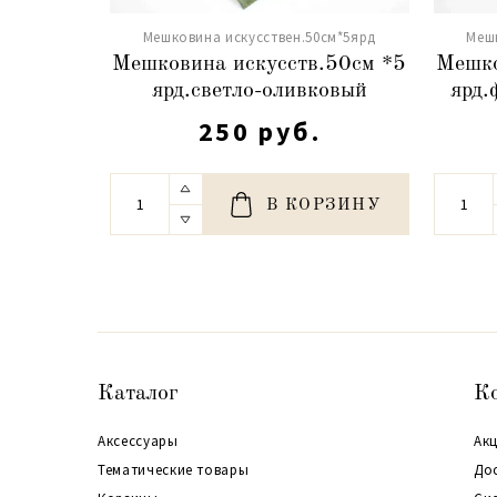
Мешковина искусствен.50см*5ярд
Меш
Мешковина искусств.50см *5
Мешко
ярд.светло-оливковый
ярд.
250 руб.
В КОРЗИНУ
Каталог
К
Аксессуары
Акц
Тематические товары
До