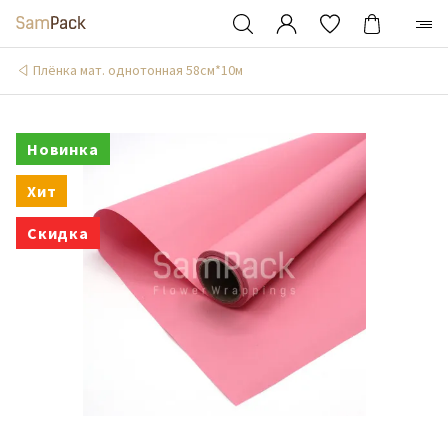
Плёнка мат. однотонная 58см*10м
Новинка
Хит
Скидка