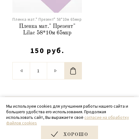
Пленка мат." Презент" 58*10м 65мкр
Пленка мат." Презент"
Lilac 58*10м 65мкр
150 руб.
© 2020 - 2026 SamPack
Мы используем cookies для улучшения работы нашего сайта и
большего удобства его использования. Продолжая
+ 7 (918) 699-97-87
использовать сайт, Вы выражаете своё
согласие на обработку
файлов cookies
zakaz@sampack.store
ХОРОШО
Дизайн и разработка сайта
Very Good