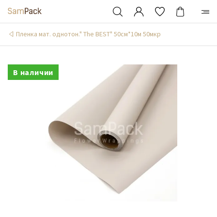
Пленка мат. однотон." The BEST" 50см*10м 50мкр
В наличии