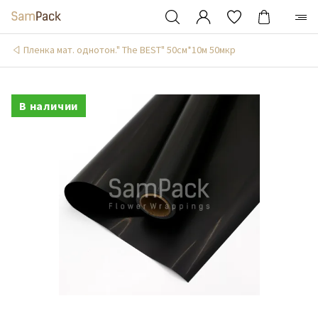
Пленка мат. однотон." The BEST" 50см*10м 50мкр
В наличии