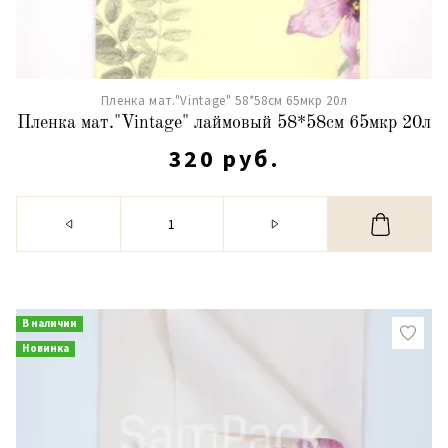
Пленка мат."Vintage" 58*58см 65мкр 20л
Пленка мат."Vintage" лаймовый 58*58см 65мкр 20л
320 руб.
В наличии
Новинка