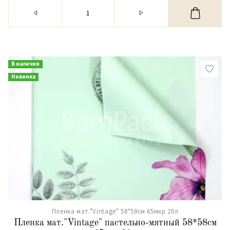
В наличии
Новинка
Пленка мат."Vintage" 58*58см 65мкр 20л
Пленка мат."Vintage" пастельно-мятный 58*58см