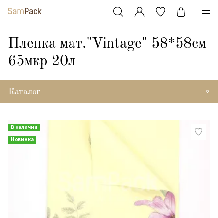
Пленка мат."Vintage" 58*58см
65мкр 20л
Каталог
В наличии
Новинка