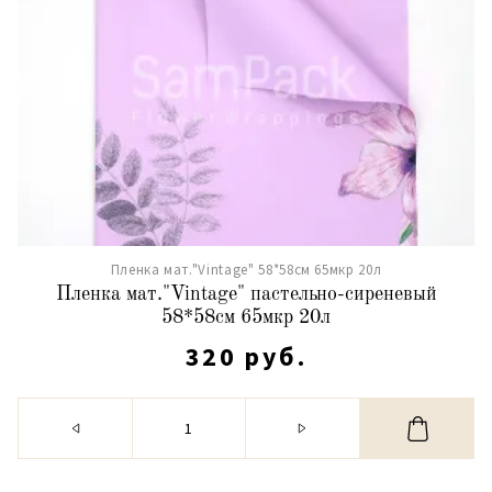
Пленка мат."Vintage" 58*58см 65мкр 20л
Пленка мат."Vintage" пастельно-сиреневый
58*58см 65мкр 20л
320 руб.