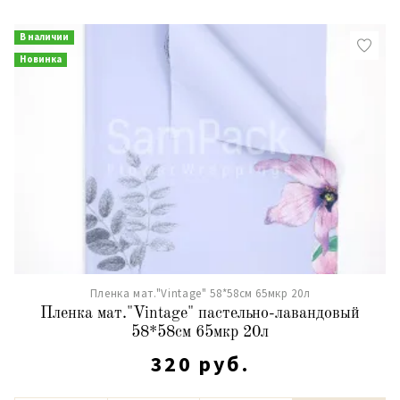
В наличии
Новинка
Пленка мат."Vintage" 58*58см 65мкр 20л
Пленка мат."Vintage" пастельно-лавандовый
58*58см 65мкр 20л
320 руб.