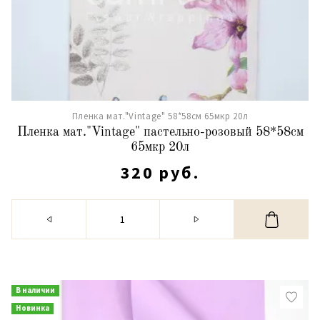
Пленка мат."Vintage" 58*58см 65мкр 20л
Пленка мат."Vintage" пастельно-розовый 58*58см
65мкр 20л
320 руб.
В наличии
Новинка