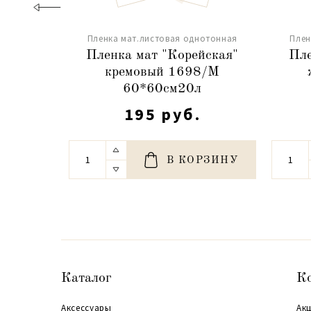
Пленка мат.листовая однотонная
Плен
Пленка мат "Корейская"
Пле
кремовый 1698/M
60*60см20л
195 руб.
В КОРЗИНУ
Каталог
К
Аксессуары
Акц