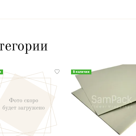
тегории
и
В наличии