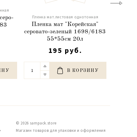
онная
Пленка 
Пленка мат.листовая однотонная
серо-
Пленк
Пленка мат "Корейская"
183
фиол
серовато-зеленый 1698/6183
55*55см 20л
195 руб.
ИНУ
В КОРЗИНУ
© 2026 sampack.store
,
Магазин товаров для упаковки и оформления