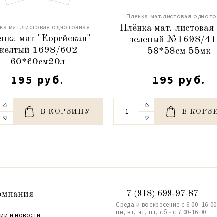
Пленка мат.листовая однот
ка мат.листовая однотонная
Плёнка мат. листовая 
нка мат "Корейская"
зеленый №1698/4
желтый 1698/602
58*58см 55мк
60*60см20л
195 руб.
195 руб.
В КОРЗИНУ
В КОРЗ
омпания
+ 7 (918) 699-97-87
Среда и воскресение с 6:00- 16:00
пн, вт, чт, пт, сб - с 7:00-16:00
ии и новости