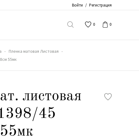
Войти
/
Регистрация
0
0
а
Пленка матовая Листовая
58см 55мк
ат. листовая
1398/45
 55мк