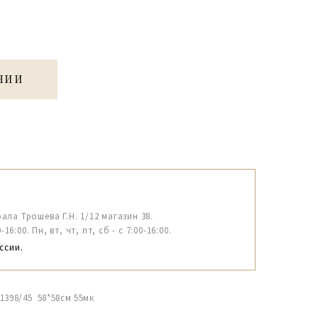
ЧИИ
рала Трошева Г.Н. 1/12 магазин 38.
6:00. Пн, вт, чт, пт, сб - с 7:00-16:00.
ссии.
1398/45 58*58см 55мк