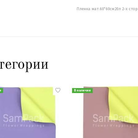
Пленка мат.60*60см20л 2-х сто
тегории
и
В наличии