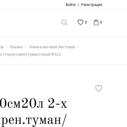
Войти
/
Регистрация
0
0
ов
Пленка
Пленка матовая Листовая
-х сторон.сирен.туман/серый №113
0см20л 2-х
ирен.туман/