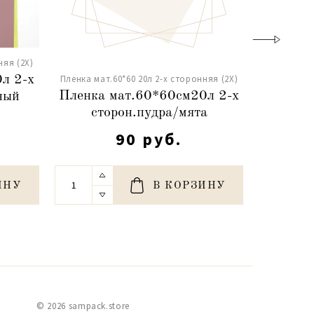
няя (2X)
Пленка мат
Пленка мат.60*60 20л 2-х сторонняя (2X)
л 2-х
Пленка 
Пленка мат.60*60см20л 2-х
ный
сторон.
сторон.пудра/мята
90 руб.
ИНУ
В КОРЗИНУ
© 2026 sampack.store