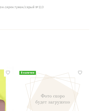
рон.сирен.туман/серый №113
В наличии
В наличии