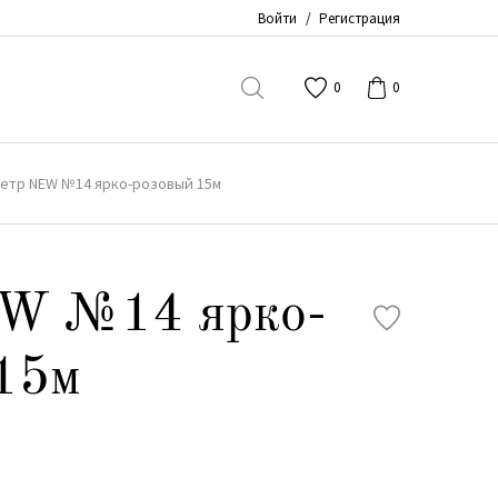
Войти
/
Регистрация
0
0
етр NEW №14 ярко-розовый 15м
W №14 ярко-
15м