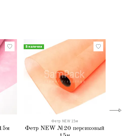
В наличии
В наличии
Фетр NEW 15м
15м
Фетр NEW №20 персиковый
Фетр N
15м