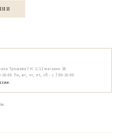
ЧИИ
рала Трошева Г.Н. 1/12 магазин 38.
6:00. Пн, вт, чт, пт, сб - с 7:00-16:00.
ссии.
5м