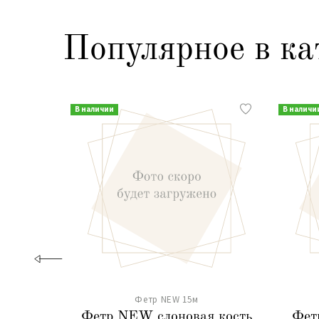
Популярное в ка
В наличии
В наличи
Фетр NEW 15м
Фетр NEW слоновая кость
Фет