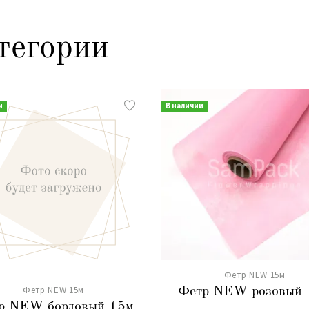
тегории
и
В наличии
Фетр NEW 15м
Фетр NEW 15м
Фетр NEW розовый 
р NEW бордовый 15м