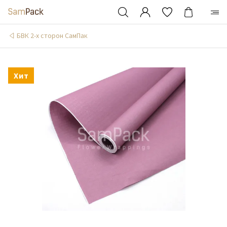
БВК 2-х сторон СамПак
Хит