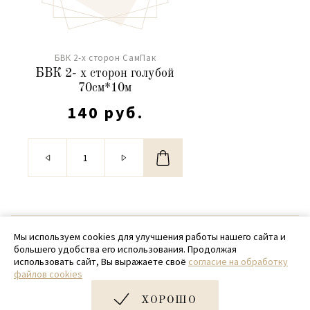
БВК 2-х сторон СамПак
БВК 2- х сторон голубой
70см*10м
140 руб.
© 2020 - 2026 SamPack
Мы используем cookies для улучшения работы нашего сайта и
большего удобства его использования. Продолжая
+ 7 (918) 699-97-87
использовать сайт, Вы выражаете своё
согласие на обработку
файлов cookies
zakaz@sampack.store
ХОРОШО
Дизайн и разработка сайта
Very Good