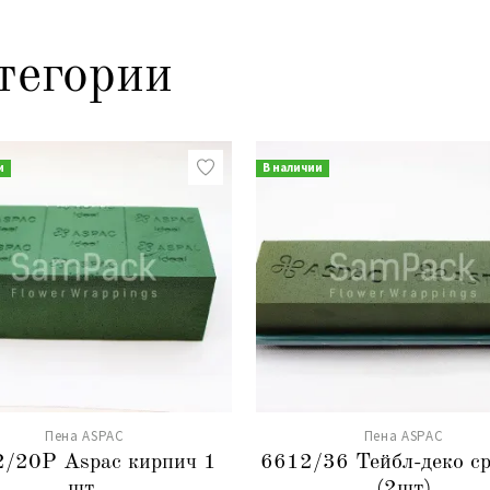
тегории
и
В наличии
Пена ASPAC
Пена ASPAC
/20Р Aspac кирпич 1
6612/36 Тейбл-деко с
шт.
(2шт)