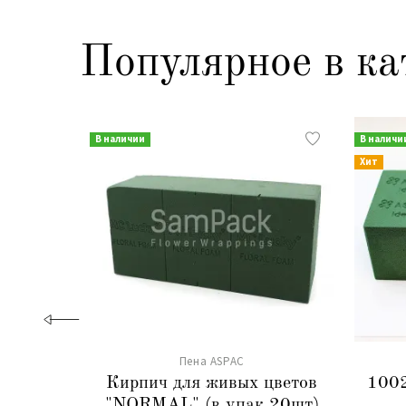
Популярное в ка
В наличии
В наличи
Хит
Пена ASPAC
Кирпич для живых цветов
1002
"NORMAL" (в упак 20шт)