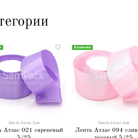
тегории
и
В наличии
Лента Атлас 5см
Лента Атлас 5см
а Атлас 021 сиреневый
Лента Атлас 094 слив
5/25
розовый 5/25