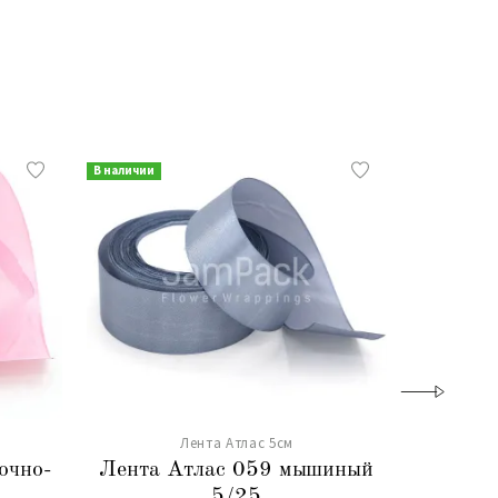
В наличии
В наличии
Лента Атлас 5см
очно-
Лента Атлас 059 мышиный
Лента 
5/25