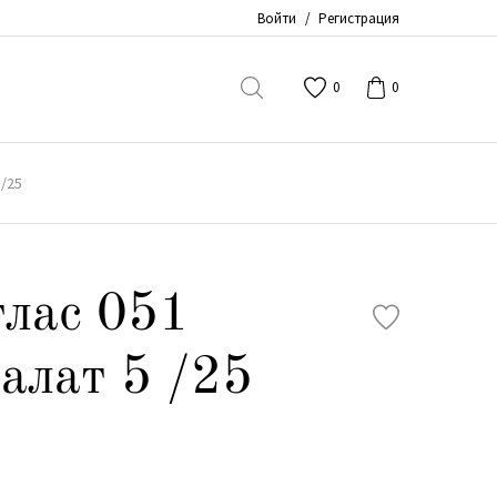
Войти
/
Регистрация
0
0
 /25
лас 051
алат 5 /25