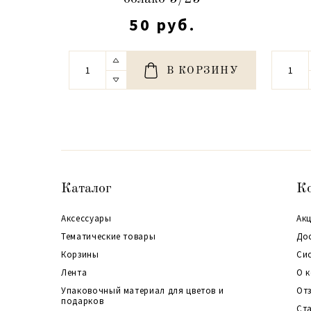
50 руб.
В КОРЗИНУ
Каталог
К
Аксессуары
Акц
Тематические товары
До
Корзины
Си
Лента
О 
Упаковочный материал для цветов и
От
подарков
Ст