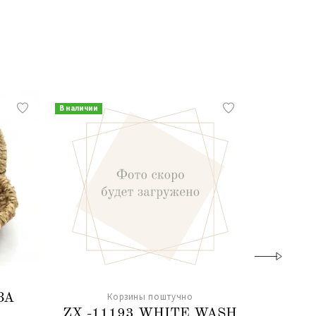
В наличии
В наличии
Корзины поштучно
ЗА
Кор
ZX -11193 WHITE WASH