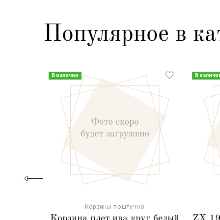
Популярное в ка
В наличии
В наличи
Корзины поштучно
Корзина плет.ива круг белый
ZX 1