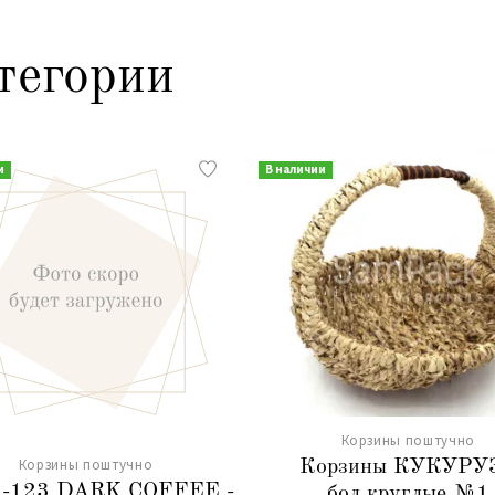
тегории
и
В наличии
Корзины поштучно
Корзины поштучно
Корзины КУКУРУ
9-123 DARK COFFEE -
бол.круглые №1