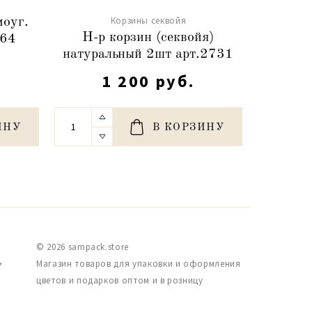
Корзины секвойя
моуг.
Н-р ко
Н-р корзин (секвойя)
464
круп.пл
натуральный 2шт арт.2731
1 200 руб.
ИНУ
В КОРЗИНУ
© 2026 sampack.store
,
Магазин товаров для упаковки и оформления
цветов и подарков оптом и в розницу