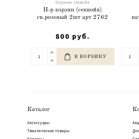
Корзины секвойя
Н-р корзин (секвойя)
св.розовый 2шт арт 2762
на
800 руб.
В КОРЗИНУ
Каталог
К
Аксессуары
Акц
Тематические товары
До
Корзины
Си