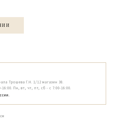
ЧИИ
рала Трошева Г.Н. 1/12 магазин 38.
6:00. Пн, вт, чт, пт, сб - с 7:00-16:00.
ссии.
8см