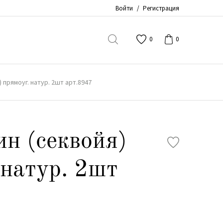
Войти
/
Регистрация
0
0
 прямоуг. натур. 2шт арт.8947
ин (секвойя)
 натур. 2шт