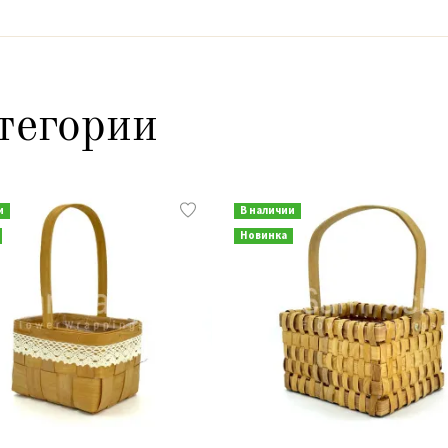
тегории
и
В наличии
Новинка