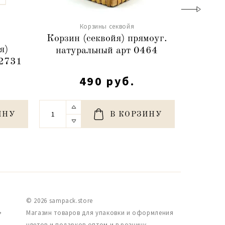
Корзины секвойя
Корзин (секвойя) прямоуг.
Н-р (
я)
натуральный арт 0464
кож.ру
.2731
490 руб.
ИНУ
В КОРЗИНУ
© 2026 sampack.store
,
Магазин товаров для упаковки и оформления
цветов и подарков оптом и в розницу