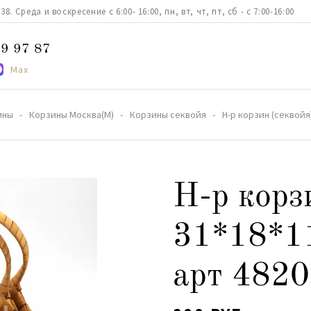
. Среда и воскресение с 6:00- 16:00, пн, вт, чт, пт, сб - с 7:00-16:00
9 97 87
Max
ины
Корзины Москва(М)
Корзины секвойя
Н-р корзин (секвойя
Н-р корз
31*18*11
арт 4820