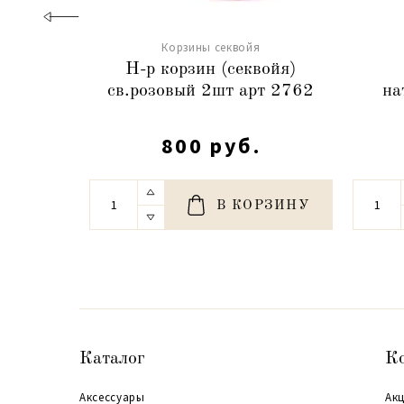
Корзины секвойя
Н-р корзин (секвойя)
св.розовый 2шт арт 2762
на
800 руб.
В КОРЗИНУ
Каталог
К
Аксессуары
Акц