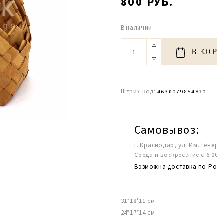
800 РУБ.
В наличии
В КО
Штрих-код:
4630079854820
Самовывоз:
г. Краснодар, ул. Им. Гене
Среда и воскресение с 6:00-1
Возможна доставка по Ро
31*18*11 см
24*17*14 см