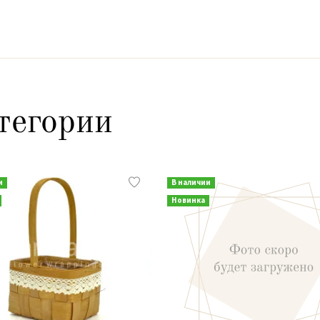
тегории
и
В наличии
Новинка