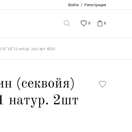
Войти
/
Регистрация
0
0
) 31*18*11 натур. 2шт арт 4820
ин (секвойя)
 натур. 2шт