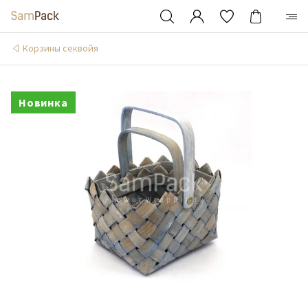
Корзины секвойя
Новинка