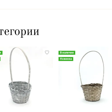
тегории
и
В наличии
Новинка