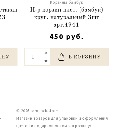
Корзины бамбук
стакан
Н-р корзин плет. (бамбук)
Корзина
23
круг. натуральный 3шт
б
арт.4941
450 руб.
ИНУ
В КОРЗИНУ
© 2026 sampack.store
,
Магазин товаров для упаковки и оформления
цветов и подарков оптом и в розницу