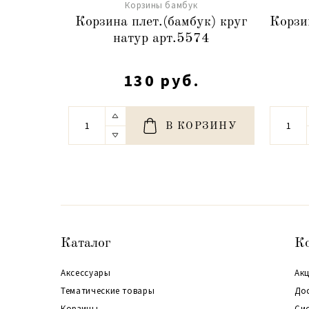
Корзины бамбук
Корзина плет.(бамбук) круг
Корзи
натур арт.5574
130 руб.
В КОРЗИНУ
Каталог
К
Аксессуары
Акц
Тематические товары
До
Корзины
Си