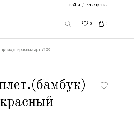
Войти
/
Регистрация
0
0
 прямоуг. красный арт.7103
плет.(бамбук)
 красный