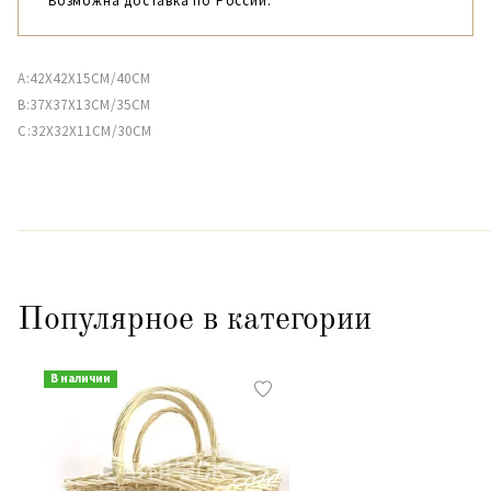
Возможна доставка по России.
A:42X42X15CM/40CM
B:37X37X13CM/35CM
C:32X32X11CM/30CМ
Популярное в категории
В наличии