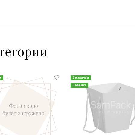
тегории
и
В наличии
Новинка