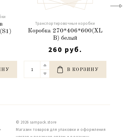
бки
Транспортировочные коробки
Транс
в
Коробка 270*406*600(XL
Короб
(S1)
В) белый
260 руб.
ИНУ
В КОРЗИНУ
© 2026 sampack.store
,
Магазин товаров для упаковки и оформления
цветов и подарков оптом и в розницу