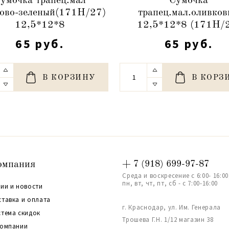
умочка трапец.мал
Сумочка
ово-зеленый(171H/27)
трапец.мал.оливко
12,5*12*8
12,5*12*8 (171Н/
65 руб.
65 руб.
В КОРЗИНУ
В КОРЗ
омпания
+ 7 (918) 699-97-87
Среда и воскресение с 6:00- 16:00
пн, вт, чт, пт, сб - с 7:00-16:00
ии и новости
ставка и оплата
г. Краснодар, ул. Им. Генерала
стема скидок
Трошева Г.Н. 1/12 магазин 38
компании