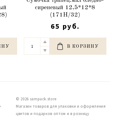
Сумочка трапец.мал бледно-
Сумочк
вый
сиреневый 12,5*12*8
сир
28)
(171Н/32)
65 руб.
ИНУ
В КОРЗИНУ
© 2026 sampack.store
,
Магазин товаров для упаковки и оформления
цветов и подарков оптом и в розницу