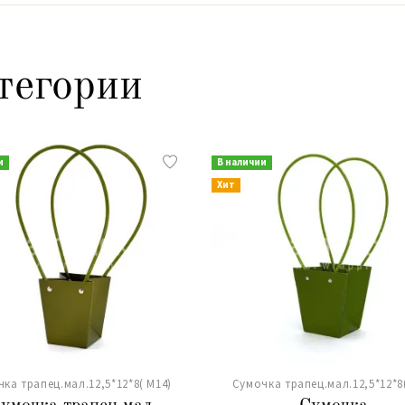
тегории
и
В наличии
Хит
ка трапец.мал.12,5*12*8( М14)
Сумочка трапец.мал.12,5*12*8