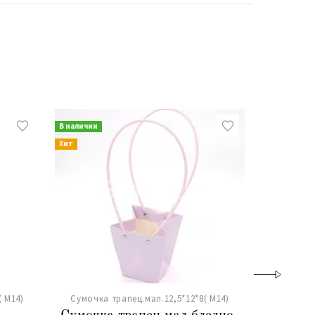
В наличии
В наличии
Хит
Хит
( М14)
Сумочка трапец.мал.12,5*12*8( М14)
Сумочка 