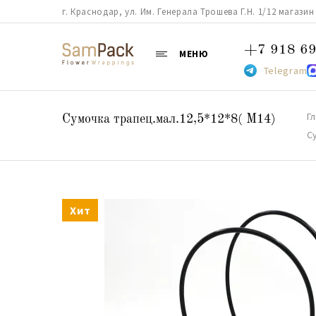
г. Краснодар, ул. Им. Генерала Трошева Г.Н. 1/12 магазин 38
+7 918 69
МЕНЮ
Telegram
Г
Сумочка трапец.мал.12,5*12*8( М14)
С
Хит