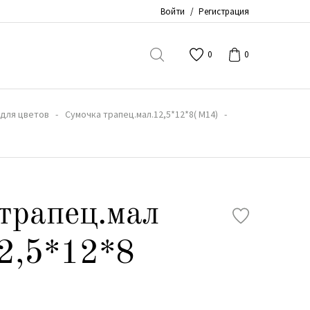
Войти
/
Регистрация
0
0
 для цветов
Сумочка трапец.мал.12,5*12*8( М14)
трапец.мал
2,5*12*8