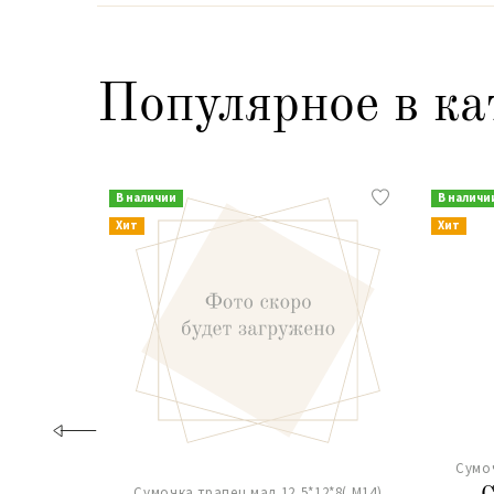
Популярное в ка
В наличии
В наличи
Хит
Хит
Сумоч
Сумочка трапец.мал.12,5*12*8( М14)