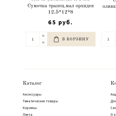
С
Сумочка трапец.мал орхидея
оливк
12,5*12*8
65 руб.
В КОРЗИНУ
Каталог
К
Аксессуары
Акц
Тематические товары
До
Корзины
Си
Лента
О 