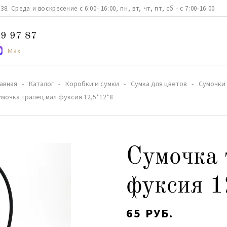
. Среда и воскресение с 6:00- 16:00, пн, вт, чт, пт, сб - с 7:00-16:00
9 97 87
Max
лавная
Каталог
Коробки и сумки
Сумка для цветов
Сумочки
умочка трапец.мал фуксия 12,5*12*8
Сумочка 
фуксия 1
65 РУБ.