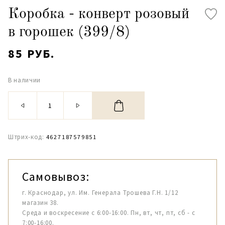
Коробка - конверт розовый
в горошек (399/8)
85 РУБ.
В наличии
Штрих-код:
4627187579851
Самовывоз:
г. Краснодар, ул. Им. Генерала Трошева Г.Н. 1/12
магазин 38.
Среда и воскресение с 6:00-16:00. Пн, вт, чт, пт, сб - с
7:00-16:00.