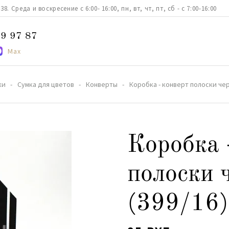
. Среда и воскресение с 6:00- 16:00, пн, вт, чт, пт, сб - с 7:00-16:00
9 97 87
Max
ки
Сумка для цветов
Конверты
Коробка - конверт полоски чер
Коробка 
полоски 
(399/16)