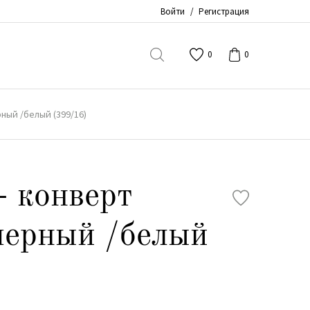
Войти
/
Регистрация
0
0
ный /белый (399/16)
- конверт
черный /белый