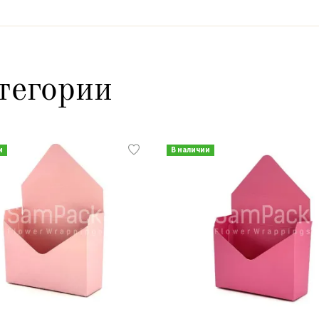
тегории
и
В наличии