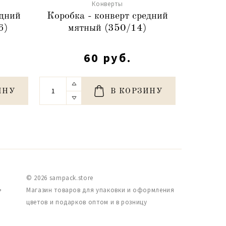
Конверты
едний
Коробка - конверт средний
Коробк
6)
мятный (350/14)
пер
60 руб.
ИНУ
В КОРЗИНУ
© 2026 sampack.store
,
Магазин товаров для упаковки и оформления
цветов и подарков оптом и в розницу