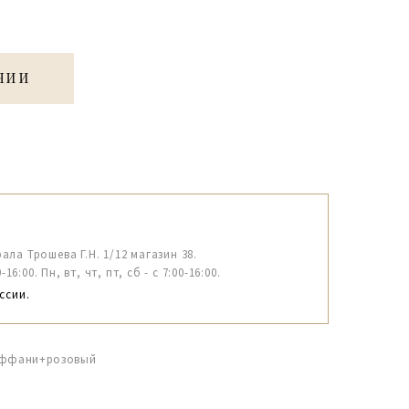
ЧИИ
рала Трошева Г.Н. 1/12 магазин 38.
6:00. Пн, вт, чт, пт, сб - с 7:00-16:00.
ссии.
иффани+розовый