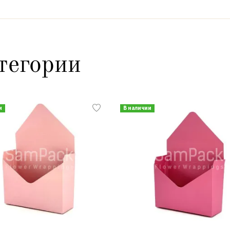
тегории
и
В наличии