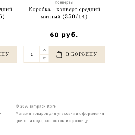
Конверты
едний
Коробка - конверт средний
Коробк
6)
мятный (350/14)
пер
60 руб.
ИНУ
В КОРЗИНУ
© 2026 sampack.store
,
Магазин товаров для упаковки и оформления
цветов и подарков оптом и в розницу