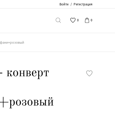
Войти
/
Регистрация
0
0
иффани+розовый
- конверт
+розовый