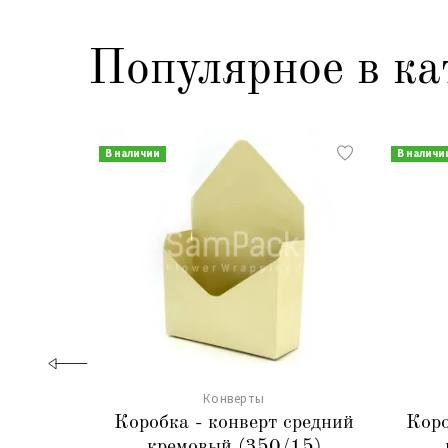
Популярное в ка
В наличии
В наличи
Конверты
Коробка - конверт средний
Коро
кремовый (350/15)