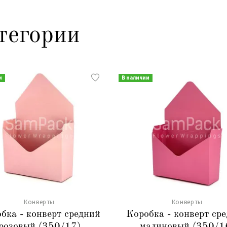
тегории
и
В наличии
Конверты
Конверты
бка - конверт средний
Коробка - конверт ср
розовый (350/17)
малиновый (350/1