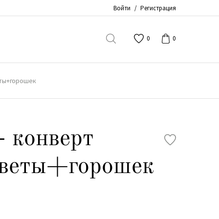
Войти
/
Регистрация
0
0
еты+горошек
- конверт
цветы+горошек