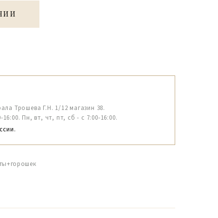
ЧИИ
рала Трошева Г.Н. 1/12 магазин 38.
6:00. Пн, вт, чт, пт, сб - с 7:00-16:00.
ссии.
еты+горошек