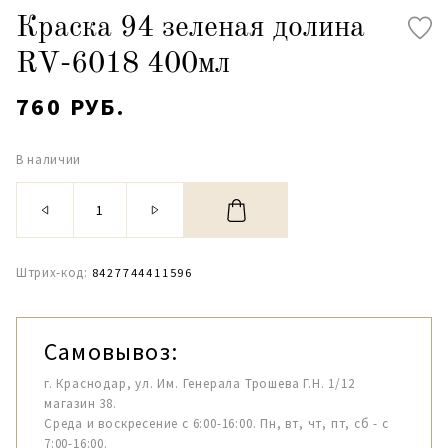
Краска 94 зеленая долина
RV-6018 400мл
760 РУБ.
В наличии
Штрих-код:
8427744411596
Самовывоз:
г. Краснодар, ул. Им. Генерала Трошева Г.Н. 1/12
магазин 38.
Среда и воскресение с 6:00-16:00. Пн, вт, чт, пт, сб - с
7:00-16:00.