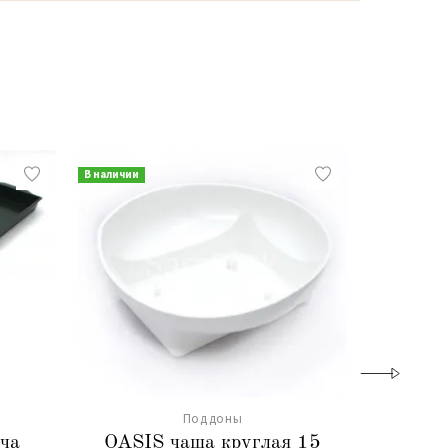
В наличии
В наличии
Поддоны
ича
OASIS чаша круглая 15
Чаш