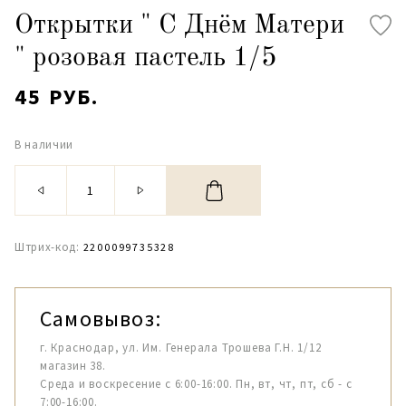
Открытки " С Днём Матери
" розовая пастель 1/5
45 РУБ.
В наличии
Штрих-код:
2200099735328
Самовывоз:
г. Краснодар, ул. Им. Генерала Трошева Г.Н. 1/12
магазин 38.
Среда и воскресение с 6:00-16:00. Пн, вт, чт, пт, сб - с
7:00-16:00.