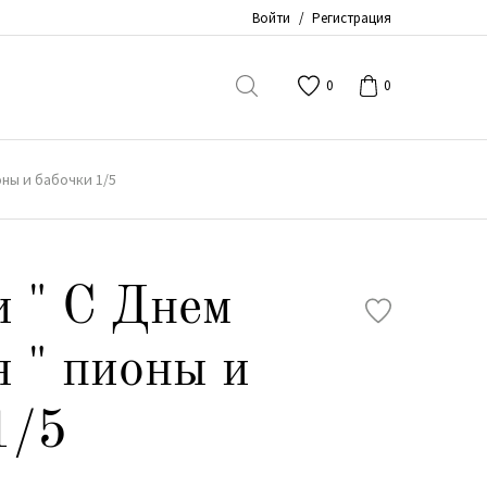
Войти
/
Регистрация
0
0
ны и бабочки 1/5
 " С Днем
 " пионы и
1/5