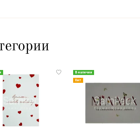
тегории
и
В наличии
Хит