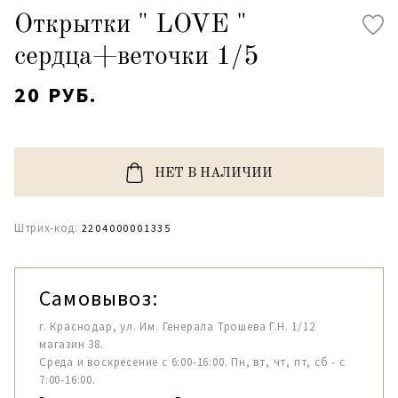
Открытки " LOVE "
сердца+веточки 1/5
20 РУБ.
НЕТ В НАЛИЧИИ
Штрих-код:
2204000001335
Самовывоз:
г. Краснодар, ул. Им. Генерала Трошева Г.Н. 1/12
магазин 38.
Среда и воскресение с 6:00-16:00. Пн, вт, чт, пт, сб - с
7:00-16:00.