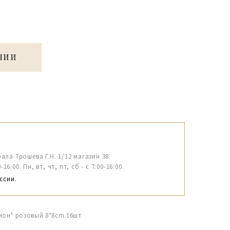
ЧИИ
рала Трошева Г.Н. 1/12 магазин 38.
6:00. Пн, вт, чт, пт, сб - с 7:00-16:00.
ссии.
ион" розовый 8*8cm 16шт