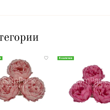
тегории
и
В наличии