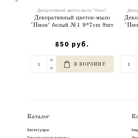
Декоративный цветок-мыло "Пион"
Деко
Декоративный цветок-мыло
Деко
"Пион" белый №1 9*7cm 9шт
"Пио
850 руб.
В КОРЗИНУ
Каталог
К
Аксессуары
Акц
Тематические товары
До