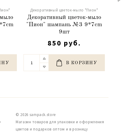
Пион"
Декоративный цветок-мыло "Пион"
Декорат
-мыло
Декоративный цветок-мыло
Декора
9*7cm
"Пион" шампань №3 9*7cm
"Пион"
9шт
850 руб.
ИНУ
В КОРЗИНУ
© 2026 sampack.store
,
Магазин товаров для упаковки и оформления
цветов и подарков оптом и в розницу