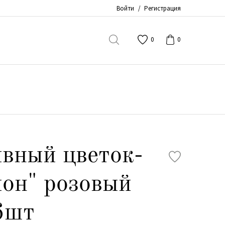
Войти
/
Регистрация
0
0
вный цветок-
он" розовый
6шт