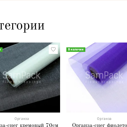
тегории
и
В наличии
Органза
Органза
за-снег кремовый 70см
Органза-снег фиолет