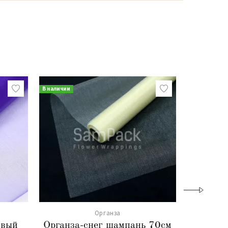
В наличии
Органза
овый
Органза-снег шампань 70см