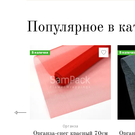
Популярное в ка
В наличии
В наличи
Органза
Органза-снег красный 70см
Орган