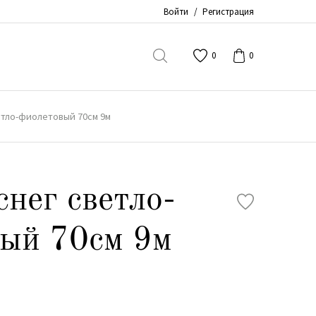
Войти
/
Регистрация
0
0
етло-фиолетовый 70см 9м
снег светло-
ый 70см 9м