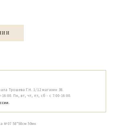
ЧИИ
рала Трошева Г.Н. 1/12 магазин 38.
6:00. Пн, вт, чт, пт, сб - с 7:00-16:00.
ссии.
а №07 58*58см 50мк