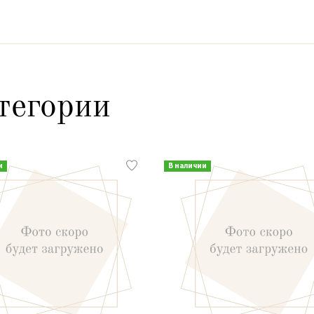
тегории
и
В наличии