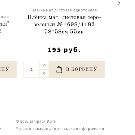
Пленка мат.листовая однотонная
онная
Пленка 
Плёнка мат. листовая серо-
кая"
Пленк
зеленый №1698/4183
2
сероват
58*58см 55мк
195 руб.
ИНУ
В КОРЗИНУ
© 2026 sampack.store
,
Магазин товаров для упаковки и оформления