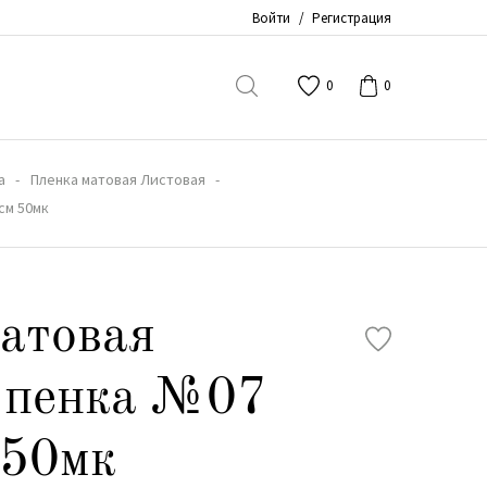
Войти
/
Регистрация
0
0
а
Пленка матовая Листовая
см 50мк
атовая
 пенка №07
 50мк