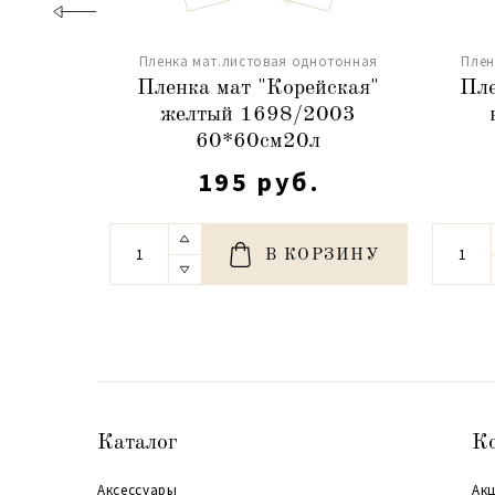
Пленка мат.листовая однотонная
Плен
Пленка мат "Корейская"
Пле
желтый 1698/2003
60*60см20л
195 руб.
В КОРЗИНУ
Каталог
К
Аксессуары
Акц