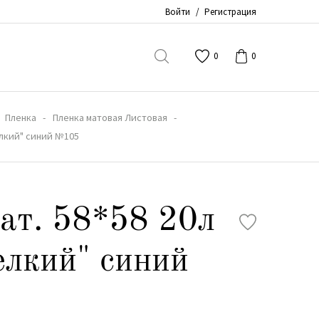
Войти
/
Регистрация
0
0
Пленка
Пленка матовая Листовая
елкий" синий №105
ат. 58*58 20л
елкий" синий