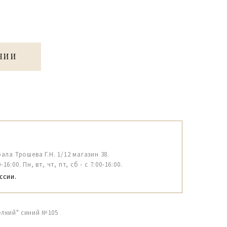
ЧИИ
рала Трошева Г.Н. 1/12 магазин 38.
6:00. Пн, вт, чт, пт, сб - с 7:00-16:00.
ссии.
мелкий" синий №105