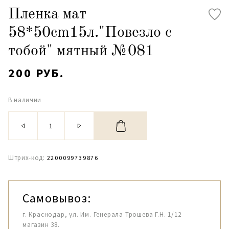
Пленка мат
58*50cm15л."Повезло с
тобой" мятный №081
200 РУБ.
В наличии
Штрих-код:
2200099739876
Самовывоз:
г. Краснодар, ул. Им. Генерала Трошева Г.Н. 1/12
магазин 38.