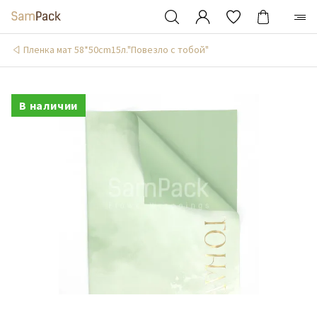
Пленка мат 58*50cm15л."Повезло с тобой"
В наличии