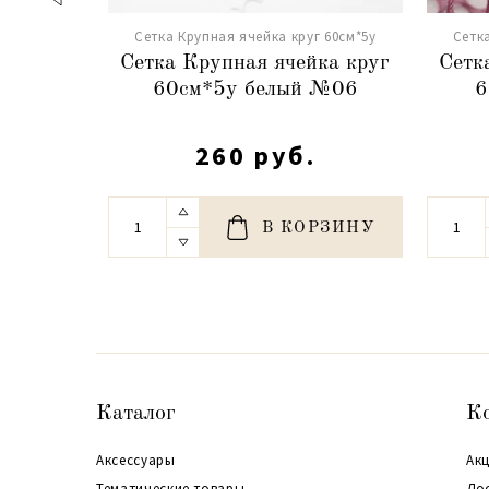
Сетка Крупная ячейка круг 60см*5y
Сетк
Сетка Крупная ячейка круг
Сетк
60см*5y белый №06
6
260 руб.
В КОРЗИНУ
Каталог
К
Аксессуары
Акц
Тематические товары
До