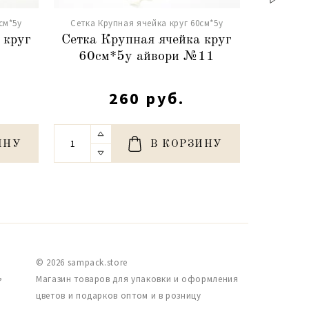
см*5y
Сетка Крупная ячейка круг 60см*5y
Сетка Кр
 круг
Сетка Крупная ячейка круг
Сетка 
60см*5y айвори №11
60см
260 руб.
ИНУ
В КОРЗИНУ
© 2026 sampack.store
,
Магазин товаров для упаковки и оформления
цветов и подарков оптом и в розницу