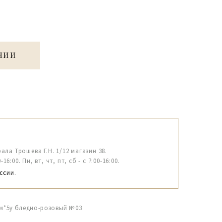
ЧИИ
рала Трошева Г.Н. 1/12 магазин 38.
6:00. Пн, вт, чт, пт, сб - с 7:00-16:00.
ссии.
см*5y бледно-розовый №03