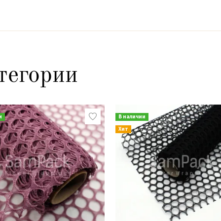
тегории
и
В наличии
Хит