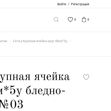
Войти
/
Регистрация
0
0
атин
Сетка Крупная ячейка круг 60см*5y
упная ячейка
м*5y бледно-
 №03