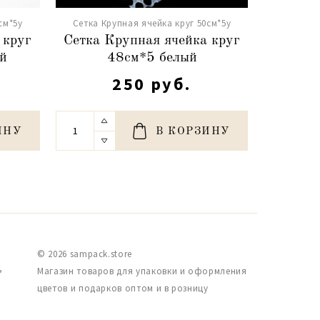
см*5y
Сетка Крупная ячейка круг 50см*5y
Сетка Кр
 круг
Сетка Крупная ячейка круг
Сетка 
й
48см*5 белый
48см
250 руб.
ИНУ
В КОРЗИНУ
© 2026 sampack.store
,
Магазин товаров для упаковки и оформления
цветов и подарков оптом и в розницу