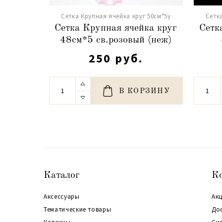
Сетка Крупная ячейка круг 50см*5y
Сетк
Сетка Крупная ячейка круг
Сетк
48см*5 св.розовый (неж)
250 руб.
В КОРЗИНУ
Каталог
К
Аксессуары
Акц
Тематические товары
До