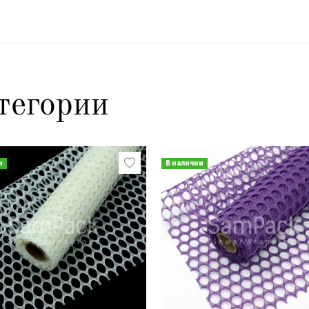
тегории
и
В наличии