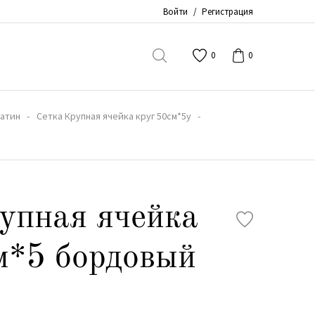
Войти
/
Регистрация
0
0
атин
Сетка Крупная ячейка круг 50см*5y
упная ячейка
м*5 бордовый